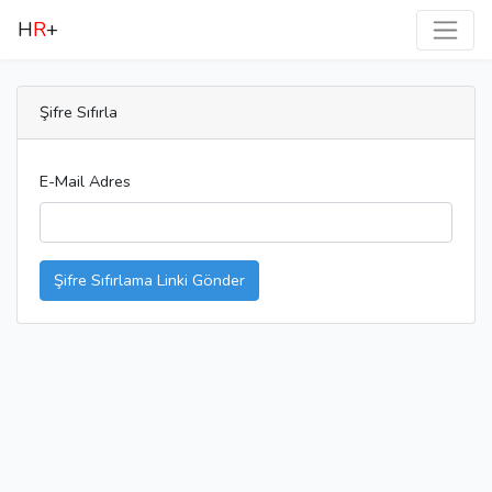
H
R
+
Şifre Sıfırla
E-Mail Adres
Şifre Sıfırlama Linki Gönder